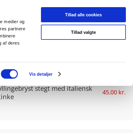
Tillad alle cookies
Events
Åbningstider
Info
Kontakt
ale medier og
ores partnere
Tillad valgte
ombinere
g af deres
Vis detaljer
yllingebryst stegt med italiensk
45.00 kr.
kinke