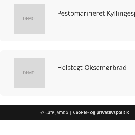
Pestomarineret Kyllinge
...
Helstegt Oksemørbrad
...
© Café Jambo |
Cookie- og privatlivspolitik