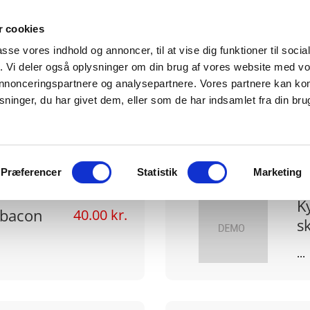
 cookies
Forside
Menukort
Selskaber
passe vores indhold og annoncer, til at vise dig funktioner til soci
fik. Vi deler også oplysninger om din brug af vores website med v
 annonceringspartnere og analysepartnere. Vores partnere kan k
ninger, du har givet dem, eller som de har indsamlet fra din bru
Buffet-Kødretter
Præferencer
Statistik
Marketing
K
 bacon
40.00 kr.
s
...