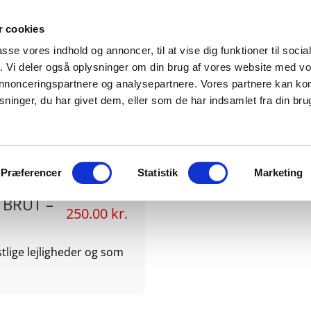
 cookies
Forside
Menukort
Selskaber
passe vores indhold og annoncer, til at vise dig funktioner til soci
fik. Vi deler også oplysninger om din brug af vores website med v
 annonceringspartnere og analysepartnere. Vores partnere kan k
ninger, du har givet dem, eller som de har indsamlet fra din bru
Mousserende
Præferencer
Statistik
Marketing
BRUT –
250.00 kr.
stlige lejligheder og som