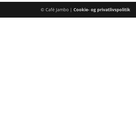
© Café Jambo |
Cookie- og privatlivspolitik