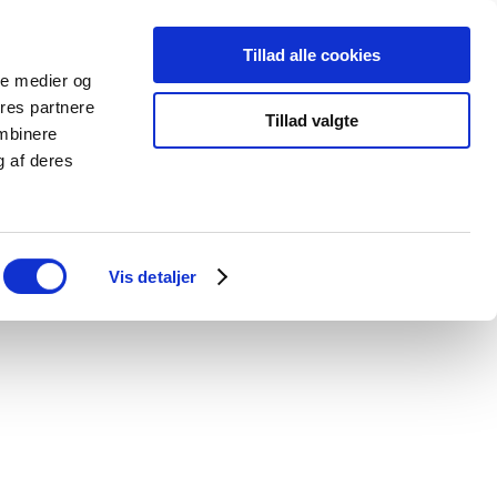
Tillad alle cookies
Events
Åbningstider
Info
Kontakt
ale medier og
ores partnere
Tillad valgte
ombinere
g af deres
Vis detaljer