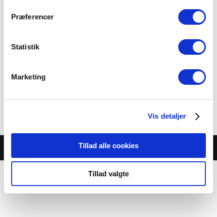
Præferencer
Statistik
Americano
Marketing
38.00 kr.
Category:
Kaffe/the
Vis detaljer
Tillad alle cookies
© Café Jambo |
Cookie- og privatlivspolitik
Tillad valgte