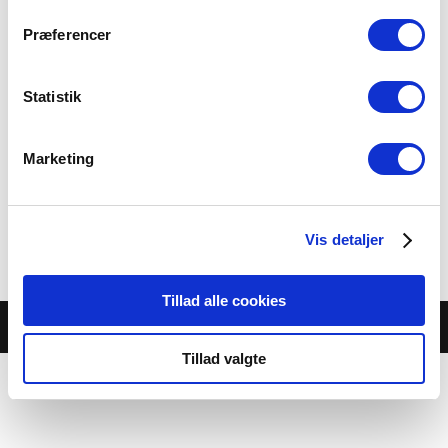
Præferencer
Statistik
BANANASPLIT
Marketing
75.00 kr.
Med 3 kugler is
Vis detaljer
Category:
Menukort-desserter
Tillad alle cookies
© Café Jambo |
Cookie- og privatlivspolitik
Tillad valgte