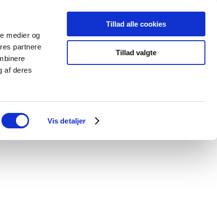
Tillad alle cookies
Events
Åbningstider
Info
Kontakt
ale medier og
ores partnere
Tillad valgte
ombinere
A
g af deres
Vis detaljer