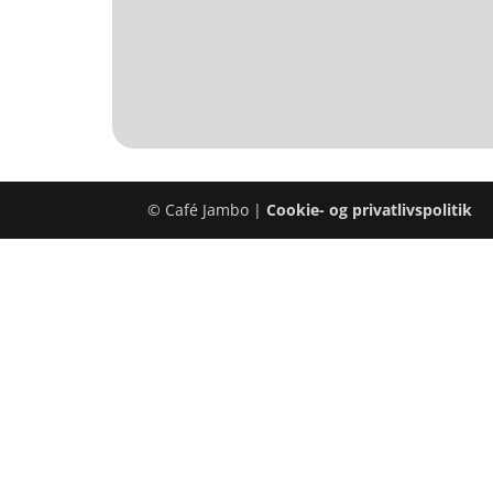
© Café Jambo |
Cookie- og privatlivspolitik