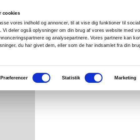
 cookies
Forside
Menukort
Selskaber
passe vores indhold og annoncer, til at vise dig funktioner til soci
fik. Vi deler også oplysninger om din brug af vores website med v
 annonceringspartnere og analysepartnere. Vores partnere kan k
BØRNEPIZZA DIAVOL
ninger, du har givet dem, eller som de har indsamlet fra din bru
69.00 kr.
Tomat, ost, pepperoni
Præferencer
Statistik
Marketing
Category:
Menukort-børneretter