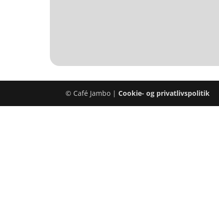
© Café Jambo |
Cookie- og privatlivspolitik