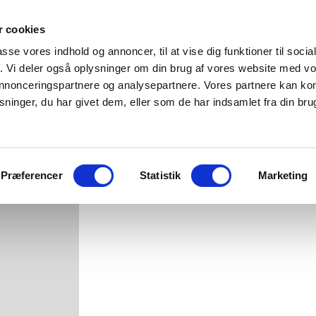
 cookies
Forside
Menukort
Selskaber
passe vores indhold og annoncer, til at vise dig funktioner til soci
fik. Vi deler også oplysninger om din brug af vores website med v
 annonceringspartnere og analysepartnere. Vores partnere kan k
BØRNEPIZZA MAGHE
ninger, du har givet dem, eller som de har indsamlet fra din bru
59.00 kr.
Tomat, Ost
Præferencer
Statistik
Marketing
Category:
Menukort-børneretter