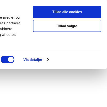
Tillad alle cookies
Events
Åbningstider
Info
Kontakt
ale medier og
ores partnere
Tillad valgte
ombinere
RITA
g af deres
Vis detaljer