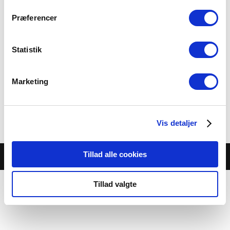
Præferencer
Statistik
Broccolisalat
Marketing
30.00 kr.
Category:
Buffet-Salater
Vis detaljer
Tillad alle cookies
© Café Jambo |
Cookie- og privatlivspolitik
Tillad valgte