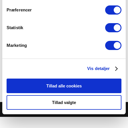
Præferencer
Statistik
Bruschetta m. ristede
Marketing
portobellosvampe i
hvidløgsolie
Vis detaljer
35.00 kr.
Tillad alle cookies
Category:
Buffet-Antipasto
Tillad valgte
© Café Jambo |
Cookie- og privatlivspolitik