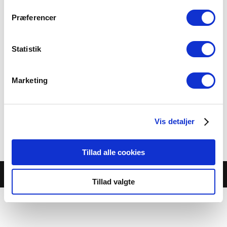
Præferencer
Statistik
Frugtspyd, melon, ananas,
Marketing
jordbær & vindruer
40.00 kr.
Vis detaljer
Category:
Buffet-Desserter
Tillad alle cookies
© Café Jambo |
Cookie- og privatlivspolitik
Tillad valgte