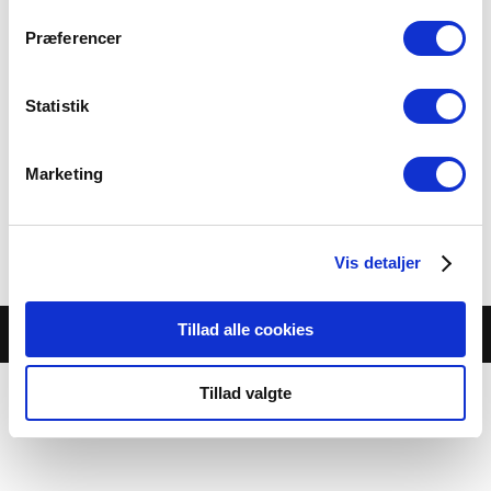
Præferencer
Statistik
Frugtspyd
Marketing
30.00 kr.
Category:
Børnefødselsdag
Vis detaljer
Tillad alle cookies
© Café Jambo |
Cookie- og privatlivspolitik
Tillad valgte