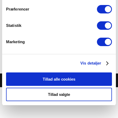
Præferencer
Statistik
Jordbærcheesecake
Marketing
65.00 kr.
Category:
Buffet-Desserter
Vis detaljer
Tillad alle cookies
© Café Jambo |
Cookie- og privatlivspolitik
Tillad valgte