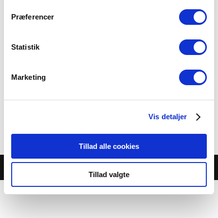
Præferencer
Statistik
Kroketter m. Chorizio og
Marketing
Parmesan
49.00 kr.
Vis detaljer
Category:
Buffet-Antipasto
Tillad alle cookies
© Café Jambo |
Cookie- og privatlivspolitik
Tillad valgte