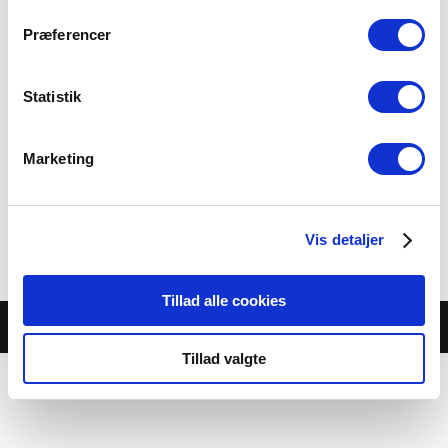
Præferencer
Statistik
PIZZA DELIZIA
Marketing
84.00 kr.
Tomat, ost, rejer og brie
Vis detaljer
Category:
Pizza
Tillad alle cookies
© Café Jambo |
Cookie- og privatlivspolitik
Tillad valgte