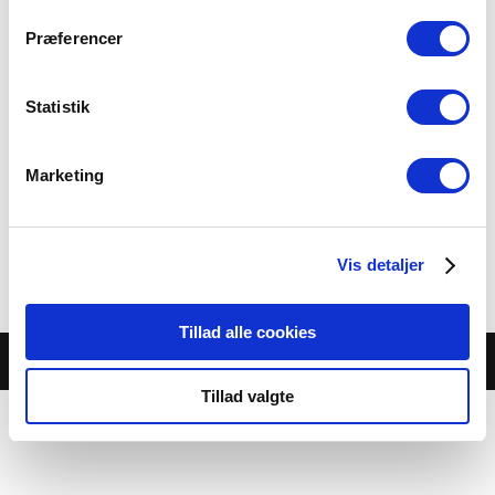
Præferencer
Statistik
WIENERSCHNITZEL
Marketing
229.00 kr.
Brasede kartofler, skysauce, ærter og ”wienerdreng”
Vis detaljer
Category:
Menukort-aftenretter
Tillad alle cookies
© Café Jambo |
Cookie- og privatlivspolitik
Tillad valgte